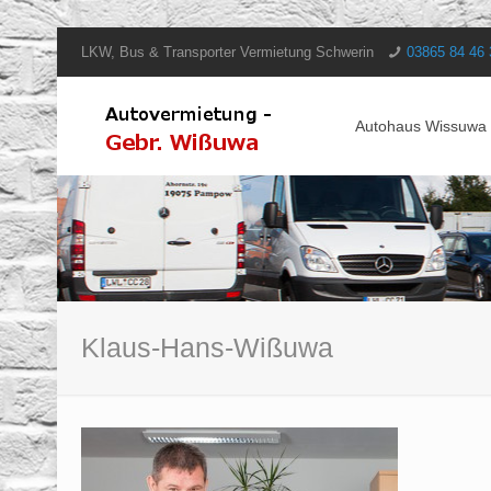
LKW, Bus & Transporter Vermietung Schwerin
03865 84 46
Autohaus Wissuwa
Klaus-Hans-Wißuwa