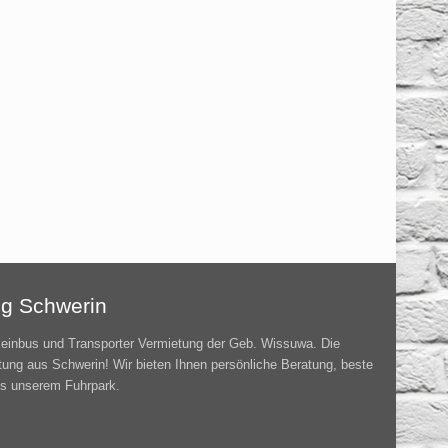
ng Schwerin
leinbus und Transporter Vermietung der Geb. Wissuwa. Die
tung aus Schwerin! Wir bieten Ihnen persönliche Beratung, beste
us unserem Fuhrpark.